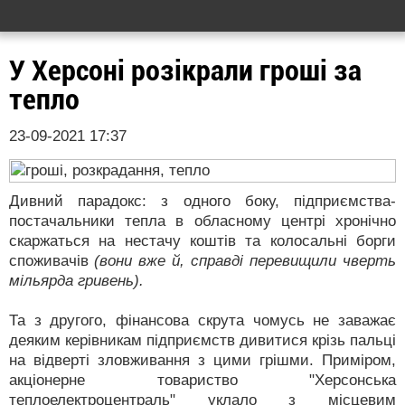
У Херсоні розікрали гроші за
тепло
23-09-2021 17:37
Дивний парадокс: з одного боку, підприємства-
постачальники тепла в обласному центрі хронічно
скаржаться на нестачу коштів та колосальні борги
споживачів
(вони вже й, справді перевищили чверть
мільярда гривень).
Та з другого, фінансова скрута чомусь не заважає
деяким керівникам підприємств дивитися крізь пальці
на відверті зловживання з цими грішми. Приміром,
акціонерне товариство "Херсонська
теплоелектроцентраль" уклало з місцевим