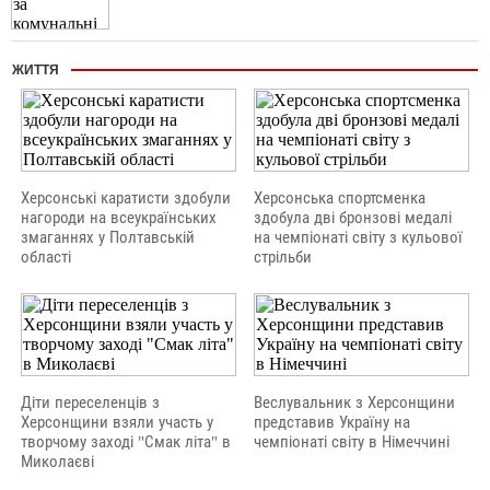
ЖИТТЯ
Херсонські каратисти здобули
Херсонська спортсменка
нагороди на всеукраїнських
здобула дві бронзові медалі
змаганнях у Полтавській
на чемпіонаті світу з кульової
області
стрільби
Діти переселенців з
Веслувальник з Херсонщини
Херсонщини взяли участь у
представив Україну на
творчому заході "Смак літа" в
чемпіонаті світу в Німеччині
Миколаєві