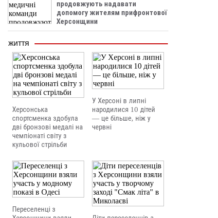
продовжують надавати
допомогу жителям прифронтової
Херсонщини
ЖИТТЯ
У Херсоні в липні
Херсонська
народилися 10 дітей
спортсменка здобула
— це більше, ніж у
дві бронзові медалі на
червні
чемпіонаті світу з
кульової стрільби
Переселенці з