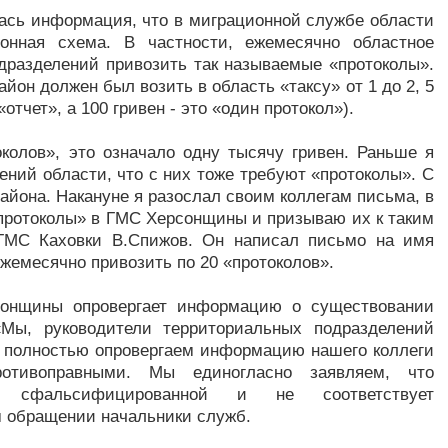
лась информация, что в миграционной службе области
ионная схема. В частности, ежемесячно областное
одразделений привозить так называемые «протоколы».
йон должен был возить в область «таксу» от 1 до 2, 5
отчет», а 100 гривен - это «один протокол»).
околов», это означало одну тысячу гривен. Раньше я
ений области, что с них тоже требуют «протоколы». С
 района. Накануне я разослал своим коллегам письма, в
«протоколы» в ГМС Херсонщины и призываю их к таким
 ГМС Каховки В.Спижов. Он написал письмо на имя
ежемесячно привозить по 20 «протоколов».
сонщины опровергает информацию о существовании
«Мы, руководители территориальных подразделений
 полностью опровергаем информацию нашего коллеги
отивоправными. Мы единогласно заявляем, что
я сфальсифицированной и не соответствует
м обращении начальники служб.