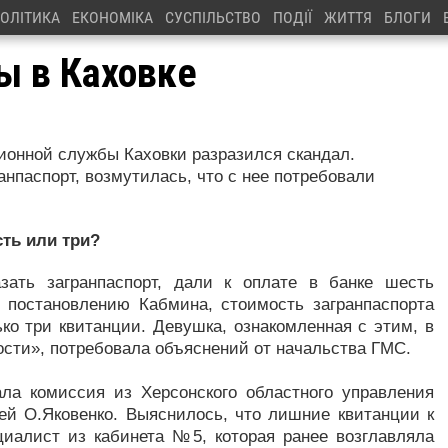
ОЛІТИКА
ЕКОНОМІКА
СУСПІЛЬСТВО
ПОДІЇ
ЖИТТЯ
БЛОГИ
ы в Каховке
ционной службы Каховки разразился скандал.
анпаспорт, возмутилась, что с нее потребовали
ть или три?
азать загранпаспорт, дали к оплате в банке шесть
о постановлению Кабмина, стоимость загранпаспорта
ько три квитанции. Девушка, ознакомленная с этим, в
вости», потребовала объяснений от начальства ГМС.
ла комиссия из Херсонского областного управления
ей О.Яковенко. Выяснилось, что лишние квитанции к
циалист из кабинета №5, которая ранее возглавляла