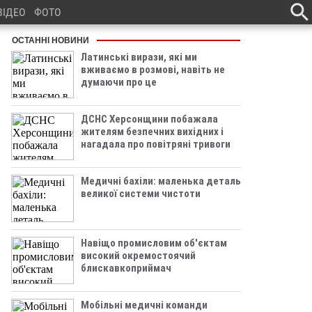
ВІДЕО
ФОТО
ОСТАННІ НОВИНИ
Латинські вирази, які ми
вживаємо в розмові, навіть не
думаючи про це
ДСНС Херсонщини побажала
жителям безпечних вихідних і
нагадала про повітряні тривоги
Медичні бахіли: маленька деталь
великої системи чистоти
Навіщо промисловим об'єктам
високий окремостоячий
блискавкоприймач
Мобільні медичні команди