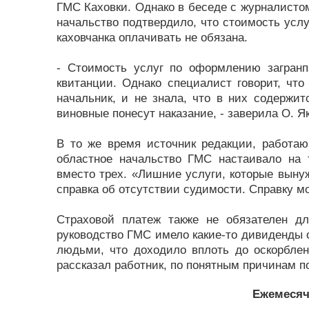
ГМС Каховки. Однако в беседе с журналистом
начальство подтвердило, что стоимость услу
каховчанка оплачивать не обязана.
- Стоимость услуг по оформлению загранпа
квитанции. Однако специалист говорит, что
начальник, и не знала, что в них содержит
виновные понесут наказание, - заверила О. Я
В то же время источник редакции, работа
областное начальство ГМС настаивало на
вместо трех. «Лишние услуги, которые выну
справка об отсутствии судимости. Справку м
Страховой платеж также не обязателен д
руководство ГМС имело какие-то дивиденды о
людьми, что доходило вплоть до оскорблен
рассказал работник, по понятным причинам 
Ежемесяч