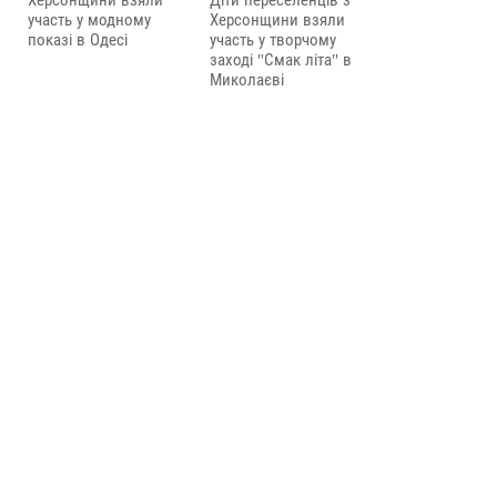
Херсонщини взяли
Діти переселенців з
участь у модному
Херсонщини взяли
показі в Одесі
участь у творчому
заході "Смак літа" в
Миколаєві