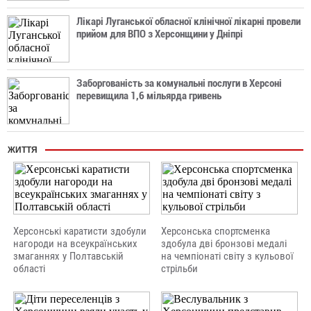
Лікарі Луганської обласної клінічної лікарні провели
прийом для ВПО з Херсонщини у Дніпрі
Заборгованість за комунальні послуги в Херсоні
перевищила 1,6 мільярда гривень
ЖИТТЯ
Херсонські каратисти здобули
Херсонська спортсменка
нагороди на всеукраїнських
здобула дві бронзові медалі
змаганнях у Полтавській
на чемпіонаті світу з кульової
області
стрільби