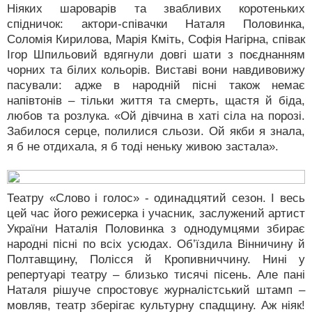
Ніяких шароварів та звабливих коротеньких
спідничок: актори-співачки Наталя Половинка,
Соломія Кирилова, Марія Кміть, Софія Нагірна, співак
Ігор Шпильовий вдягнули довгі шати з поєднанням
чорних та білих кольорів. Виставі вони навдивовижу
пасували: адже в народній пісні також немає
напівтонів – тільки життя та смерть, щастя й біда,
любов та розлука. «Ой дівчина в хаті сіла на порозі.
Забилося серце, полилися сльози. Ой якби я знала,
я б не отдихала, я б тоді неньку живою застала».
Театру «Слово і голос» - одинадцятий сезон. І весь
цей час його режисерка і учасник, заслужений артист
України Наталія Половинка з однодумцями збирає
народні пісні по всіх усюдах. Об’їздила Вінничину й
Полтавщину, Полісся й Кропивниччину. Нині у
репертуарі театру – близько тисячі пісень. Але пані
Наталя рішуче спростовує журналістський штамп –
мовляв, театр зберігає культурну спадщину. Аж ніяк!