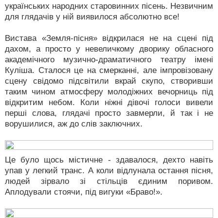
українських народних старовинних пісень. Незвичним
для глядачів у ній виявилося абсолютно все!
Вистава «Земля-пісня» відкрилася не на сцені під
дахом, а просто у невеличкому дворику обласного
академічного музично-драматичного театру імені
Куліша. Сталося це на смерканні, але імпровізовану
сцену свідомо підсвітили вкрай скупо, створивши
таким чином атмосферу молодіжних вечорниць під
відкритим небом. Коли ніжні дівочі голоси вивели
перші слова, глядачі просто завмерли, й так і не
ворушилися, аж до слів заключних.
Це було щось містичне - здавалося, дехто навіть
упав у легкий транс. А коли відлунала остання пісня,
людей зірвало зі стільців єдиним поривом.
Аплодували стоячи, під вигуки «Браво!».