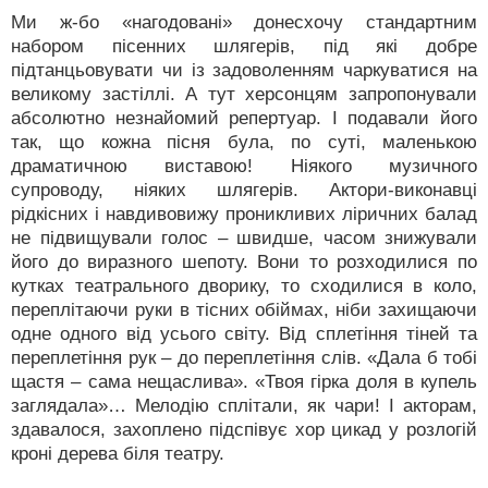
Ми ж-бо «нагодовані» донесхочу стандартним
набором пісенних шлягерів, під які добре
підтанцьовувати чи із задоволенням чаркуватися на
великому застіллі. А тут херсонцям запропонували
абсолютно незнайомий репертуар. І подавали його
так, що кожна пісня була, по суті, маленькою
драматичною виставою! Ніякого музичного
супроводу, ніяких шлягерів. Актори-виконавці
рідкісних і навдивовижу проникливих ліричних балад
не підвищували голос – швидше, часом знижували
його до виразного шепоту. Вони то розходилися по
кутках театрального дворику, то сходилися в коло,
переплітаючи руки в тісних обіймах, ніби захищаючи
одне одного від усього світу. Від сплетіння тіней та
переплетіння рук – до переплетіння слів. «Дала б тобі
щастя – сама нещаслива». «Твоя гірка доля в купель
заглядала»… Мелодію сплітали, як чари! І акторам,
здавалося, захоплено підспівує хор цикад у розлогій
кроні дерева біля театру.