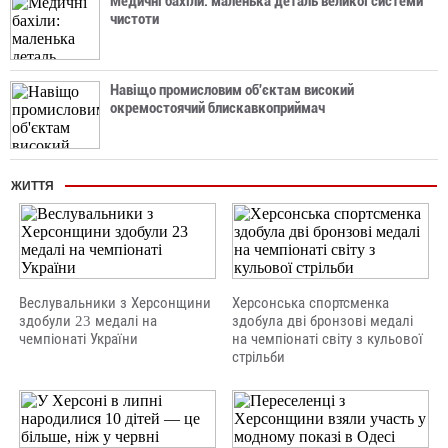
Медичні бахіли: маленька деталь великої системи
чистоти
Навіщо промисловим об'єктам високий
окремостоячий блискавкоприймач
ЖИТТЯ
Веслувальники з Херсонщини
Херсонська спортсменка
здобули 23 медалі на
здобула дві бронзові медалі
чемпіонаті України
на чемпіонаті світу з кульової
стрільби