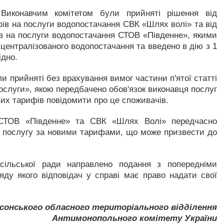
 Виконавчим комітетом були прийняті рішення від
ів на послуги водопостачання СВК «Шлях волі» та від
в на послуги водопостачання СТОВ «Південне», якими
централізованого водопостачання та введено в дію з 1
ідно.
ли прийняті без врахування вимог частини п'ятої статті
ослуги», якою передбачено обов'язок виконавця послуг
вих тарифів повідомити про це споживачів.
у СТОВ «Південне» та СВК «Шлях Волі» передчасно
 послугу за новими тарифами, що може призвести до
 сільської ради направлено подання з попередніми
яду якого відповідач у справі має право надати свої
сонського обласного територіального відділення
Антимонопольного комітету України