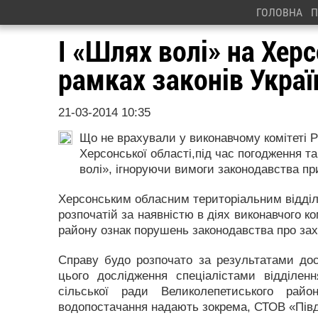
ГОЛОВНА
П
І «Шлях волі» на Хер
рамках законів Украї
21-03-2014 10:35
Що не врахували у виконавчому комітеті Р
Херсонської області,під час погодження 
волі», ігноруючи вимоги законодавства пр
Херсонським обласним територіальним відділе
розпочатій за наявністю в діях виконавчого к
району ознак порушень законодавства про захи
Справу будо розпочато за результатами дос
цього дослідження спеціалістами відділен
сільської ради Великолепетиського райо
водопостачання надають зокрема, СТОВ «Півд