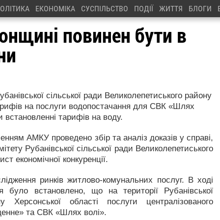
ОЛІТИКА
ЕКОНОМІКА
СУСПІЛЬСТВО
ПОДІЇ
ЖИТТЯ
БЛОГИ
сонщині повинен бути в
ни
убанівської сільської ради Великолепетиського району
тарифів на послуги водопостачання для СВК «Шлях
и встановленні тарифів на воду.
нням АМКУ проведено збір та аналіз доказів у справі,
омітету Рубанівської сільської ради Великолепетиського
ст економічної конкуренції.
лідження ринків житлово-комунальних послуг. В ході
ня було встановлено, що на території Рубанівської
ну Херсонської області послуги централізованого
енне» та СВК «Шлях волі».