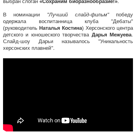
выбран слоган
«Сохраним биоразнообразие!»
.
В номинации
"Лучший слайд-фильм"
победу
одержала воспитанница клуба "Дебаты"
(руководитель
Наталья Костина
) Херсонского центра
детского и юношеского творчества
Дарья Межуева
.
Слайд-шоу Дарьи называлось "Уникальность
херсонских плавней".