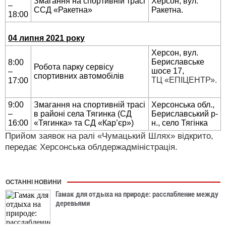
Змагання на спортивній трасі
Херсон, вул.
–
ССД «Ракетна»
Ракетна.
18:00
04 липня 2021 року
Херсон, вул.
Бериславське
8:00
Робота парку сервісу
шосе 17,
–
спортивних автомобілів
ТЦ «ЕПІЦЕНТР».
17:00
9:00
Змагання на спортивній трасі
Херсонська обл.,
–
в районі села Тягинка (СД
Бериславський р-
16:00
«Тягинка» та СД «Кар’єр»)
н., село Тягінка
Прийом заявок на ралі «Чумацький Шлях» відкрито,
передає Херсонська облдержадміністрація.
ОСТАННІ НОВИНИ
Гамак для отдыха на природе: расслабление между
деревьями