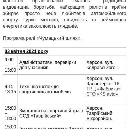
кількістю організованих змагань. Традиційна
видовищна боротьба найкращих ралістів країни
збирає просто неба любителів автомобільного
спорту. Гуркіт моторів, швидкість та неймовірна
енергетика захоплюють глядачів.
Програма ралі «Чумацький шлях».
03 квітня 2021 року
9:00
Адміністративні перевірки
Херсон, вул.
–
для учасників
Кедровського 1
13:00
Херсон, вул.
Залаегерсег 18,
9:15–
Технічна інспекція
ТРЦ «Фабрика»
13:15
спортивних автомобілів
СТО «KS avto»
15:00
Херсон,
Змагання на спортивній трасі
–
Таврійський
ССД «Таврійський»
18:00
мікрорайон.
15:00