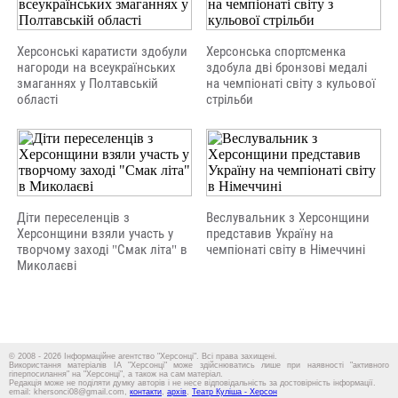
Херсонські каратисти здобули
Херсонська спортсменка
нагороди на всеукраїнських
здобула дві бронзові медалі
змаганнях у Полтавській
на чемпіонаті світу з кульової
області
стрільби
Діти переселенців з
Веслувальник з Херсонщини
Херсонщини взяли участь у
представив Україну на
творчому заході "Смак літа" в
чемпіонаті світу в Німеччині
Миколаєві
© 2008 - 2026 Інформаційне агентство "Херсонці". Всі права захищені.
Використання матеріалів ІА "Херсонці" може здійснюватись лише при наявності "активного
гіперпосилання" на "Херсонці", а також на сам матеріал.
Редакція може не поділяти думку авторів і не несе відповідальність за достовірність інформації.
email: khersonci08@gmail.com,
контакти
,
архів
,
Театр Куліша - Херсон