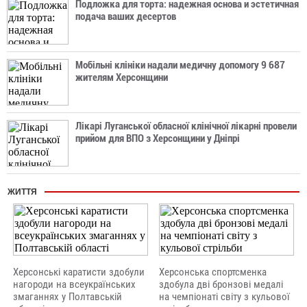
Подложка для торта: надежная основа и эстетичная
подача ваших десертов
Мобільні клініки надали медичну допомогу 9 687
жителям Херсонщини
Лікарі Луганської обласної клінічної лікарні провели
прийом для ВПО з Херсонщини у Дніпрі
ЖИТТЯ
Херсонські каратисти здобули
Херсонська спортсменка
нагороди на всеукраїнських
здобула дві бронзові медалі
змаганнях у Полтавській
на чемпіонаті світу з кульової