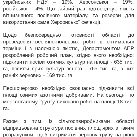
українських НДУ – 19%, Херсонської – 19%,
російської – 4%. Що зайвий раз підтверджує якість
вітчизняного посівного матеріалу, та резерви для
використання саме Херсонської селекції.
Щодо безпосередньо готовності області до
проведення весняно-польових робіт в оптимальні
терміни і з належною якістю, Департаментом АПР
розроблений робочий план, згідно якого необхідно:
підживити посіви озимих культур на площі - 635 тис.
га, посіяти ярих культур всього - 765 тис. га, з них
ранніх зернових - 169 тис. га
Першочергово необхідно своєчасно підживити всі
площі озимих азотними добривами. На сьогодні по
мерзлоталому ґрунту виконано робіт на площі 18 тис.
га.
Разом з тим, із сільгоспвиробниками області
відпрацьована структура посівних площ ярих з таким
розрахунком, щоб витримати зернову групу на рівні