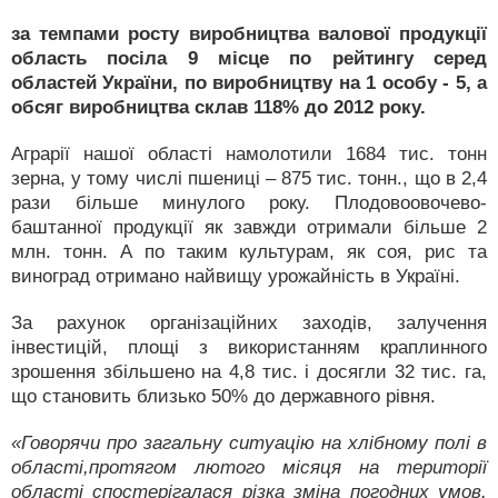
за темпами росту виробництва валової продукції
область посіла 9 місце по рейтингу серед
областей України, по виробництву на 1 особу - 5, а
обсяг виробництва склав 118% до 2012 року.
Аграрії нашої області намолотили 1684 тис. тонн
зерна, у тому числі пшениці – 875 тис. тонн., що в 2,4
рази більше минулого року. Плодовоовочево-
баштанної продукції як завжди отримали більше 2
млн. тонн. А по таким культурам, як соя, рис та
виноград отримано найвищу урожайність в Україні.
За рахунок організаційних заходів, залучення
інвестицій, площі з використанням краплинного
зрошення збільшено на 4,8 тис. і досягли 32 тис. га,
що становить близько 50% до державного рівня.
«Говорячи про загальну ситуацію на хлібному полі в
області,протягом лютого місяця на території
області спостерігалася різка зміна погодних умов.