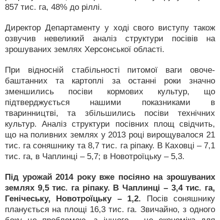
857 тис. га, 48% до ріллі.
Директор Департаменту у ході свого виступу також
озвучив невеликий аналіз структури посівів на
зрошуваних землях Херсонської області.
При відносній стабільності питомої ваги овоче-
баштанних та картоплі за останні роки значно
зменшились посіви кормових культур, що
підтверджується нашими показниками в
тваринництві, та збільшились посіви технічних
культур. Аналіз структури посівних площ свідчить,
що на поливних землях у 2013 році вирощувалося 21
тис. га соняшнику та 8,7 тис. га ріпаку. В Каховці – 7,1
тис. га, в Чаплинці – 5,7; в Новотроїцьку – 5,3.
Під урожай 2014 року вже посіяно на зрошуваних
землях 9,5 тис. га ріпаку. В Чаплинці – 3,4 тис. га,
Генічеську, Новотроїцьку – 1,2.
Посів соняшнику
планується на площі 16,3 тис. га. Звичайно, з одного