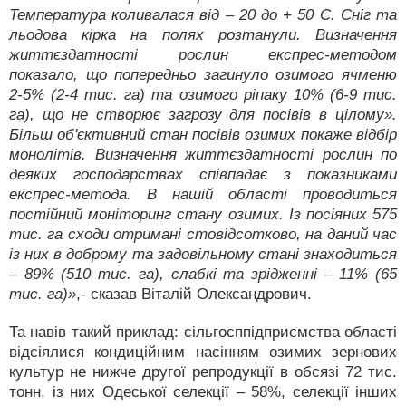
Температура коливалася від – 20 до + 50 С. Сніг та
льодова кірка на полях розтанули. Визначення
життєздатності рослин експрес-методом
показало, що попередньо загинуло озимого ячменю
2-5% (2-4 тис. га) та озимого ріпаку 10% (6-9 тис.
га), що не створює загрозу для посівів в цілому».
Більш об'єктивний стан посівів озимих покаже відбір
монолітів. Визначення життєздатності рослин по
деяких господарствах співпадає з показниками
експрес-метода. В нашій області проводиться
постійний моніторинг стану озимих. Із посіяних 575
тис. га сходи отримані стовідсотково, на даний час
із них в доброму та задовільному стані знаходиться
– 89% (510 тис. га), слабкі та зрідженні – 11% (65
тис. га)»
,- сказав Віталій Олександрович.
Та навів такий приклад: сільгосппідприємства області
відсіялися кондиційним насінням озимих зернових
культур не нижче другої репродукції в обсязі 72 тис.
тонн, із них Одеської селекції – 58%, селекції інших