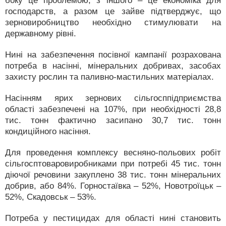
боку це проблемою, з іншого – це економіка для
господарств, а разом це зайве підтверджує, що
зерновиробництво необхідно стимулювати на
державному рівні.
Нині на забезпечення посівної кампанії розрахована
потреба в насінні, мінеральних добривах, засобах
захисту рослин та паливно-мастильних матеріалах.
Насінням ярих зернових сільгосппідприємства
області забезпечені на 107%, при необхідності 28,8
тис. тонн фактично засипано 30,7 тис. тонн
кондиційного насіння.
Для проведення комплексу весняно-польових робіт
сільгосптоваровиробниками при потребі 45 тис. тонн
діючої речовини закуплено 38 тис. тонн мінеральних
добрив, або 84%. Горностаївка – 52%, Новотроїцьк –
52%, Скадовськ – 53%.
Потреба у пестицидах для області нині становить