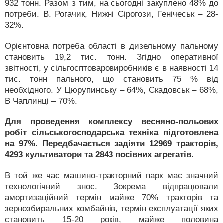
932 тонн. Разом з тим, на сьогодні закуплено 48% до
потреби. В. Рогачик, Нижні Сірогози, Генічеськ – 28-
32%.
Орієнтовна потреба області в дизельному пальному
становить 19,2 тис. тонн. Згідно оперативної
звітності, у сільгосптоваровиробників є в наявності 14
тис. тонн пального, що становить 75 % від
необхідного. У Цюрупинську – 64%, Скадовськ – 68%,
В Чаплинці – 70%.
Для проведення комплексу весняно-польових
робіт сільськогосподарська техніка підготовлена
на 97%. Передбачається задіяти 12969 тракторів,
4293 культиватори та 2843 посівних агрегатів.
В той же час машино-тракторний парк має значний
технологічний знос. Зокрема відпрацювали
амортизаційний термін майже 70% тракторів та
зернозбиральних комбайнів, термін експлуатації яких
становить 15-20 років, майже половина