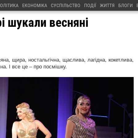
ОЛІТИКА
ЕКОНОМІКА
СУСПІЛЬСТВО
ПОДІЇ
ЖИТТЯ
БЛОГИ
і шукали весняні
яна, щира, ностальгічна, щаслива, лагідна, кокетлива,
чна. І все це – про посмішку.