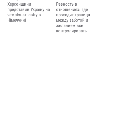
Херсонщини
Ревность в
представив Україну на
отношениях: где
чемпіонаті світу в
проходит граница
Німеччині
между заботой и
желанием всё
контролировать