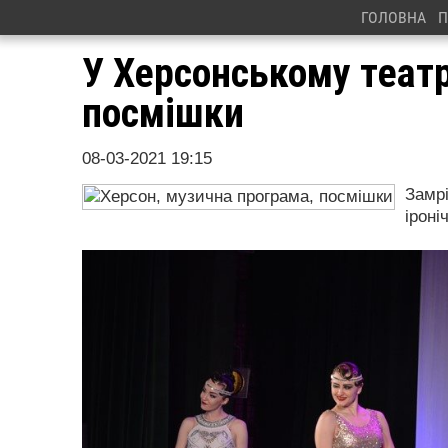
ГОЛОВНА
П
У Херсонському театр
посмішки
08-03-2021 19:15
Замрі
іроні