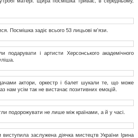
тробі матері. Щира посмішка триває, в середньому,
ся. Посмішка задіє всього 53 лицьові м’язи.
ли подарувати і артисти Херсонського академічного
уліша.
дачами актори, оркестр і балет шукали те, що може
аз нам усім так не вистачає позитивних емоцій.
гли подорожувати не лише між країнами, а й у часі.
 виступила заслужена діячка мистецтв України Ірина