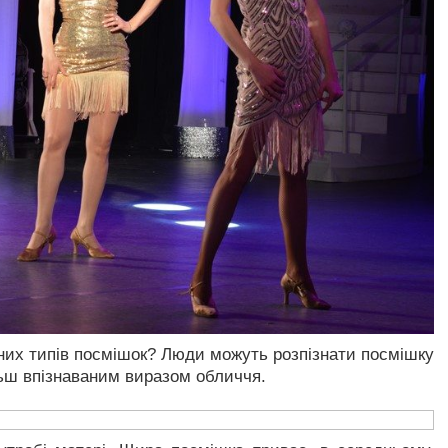
зних типів посмішок? Люди можуть розпізнати посмішку
ільш впізнаваним виразом обличчя.