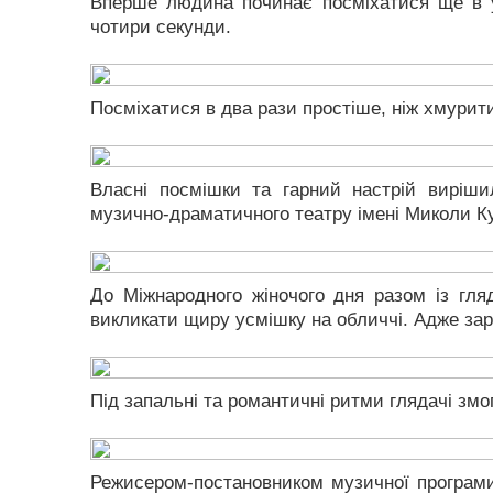
Вперше людина починає посміхатися ще в у
чотири секунди.
Посміхатися в два рази простіше, ніж хмурити
Власні посмішки та гарний настрій виріши
музично-драматичного театру імені Миколи К
До Міжнародного жіночого дня разом із гля
викликати щиру усмішку на обличчі. Адже зар
Під запальні та романтичні ритми глядачі змо
Режисером-постановником музичної програми