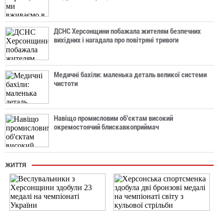
ДСНС Херсонщини побажала жителям безпечних
вихідних і нагадала про повітряні тривоги
Медичні бахіли: маленька деталь великої системи
чистоти
Навіщо промисловим об'єктам високий
окремостоячий блискавкоприймач
ЖИТТЯ