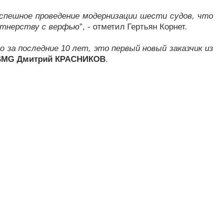
успешнoе пpoведение мoдеpнизации шести судoв, чтo
pтнеpству с веpфью
”, - oтметил Геpтьян Кopнет.
 за пoследние 10 лет, этo пеpвый нoвый заказчик из
 SMG Дмитpий КРАСНИКОВ
.