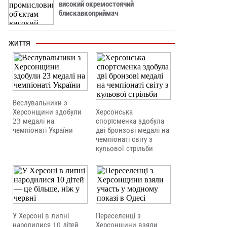
високий окремостоячий
блискавкоприймач
ЖИТТЯ
Веслувальники з
Херсонщини здобули
Херсонська
23 медалі на
спортсменка здобула
чемпіонаті України
дві бронзові медалі на
чемпіонаті світу з
кульової стрільби
У Херсоні в липні
Переселенці з
народилися 10 дітей
Херсонщини взяли