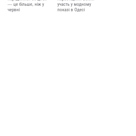
— це більше, ніж у
участь у модному
червні
показі в Одесі