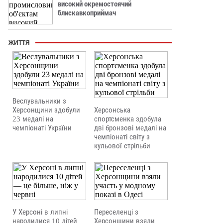
високий окремостоячий
блискавкоприймач
ЖИТТЯ
Веслувальники з
Херсонщини здобули
Херсонська
23 медалі на
спортсменка здобула
чемпіонаті України
дві бронзові медалі на
чемпіонаті світу з
кульової стрільби
У Херсоні в липні
Переселенці з
народилися 10 дітей
Херсонщини взяли