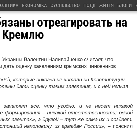
ОЛІТИКА
ЕКОНОМІКА
СУСПІЛЬСТВО
ПОДІЇ
ЖИТТЯ
БЛОГИ
бязаны отреагировать на
 Кремлю
 Украины Валентин Наливайченко считает, что
 дать оценку заявлениям крымских чиновников
юдей, которые никогда не читали ни Конституции,
олжны дать оценку таким заявления, и с ней нельзя
 заявляет все, что угодно, и не несет никакой
е формирования – никакой ответственности; одной
ных агентах», а другой – тут же сама их и создает.
стоящий наполовину из граждан России»
, – пояснил