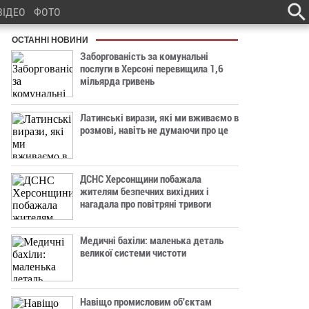
ВІДЕО
ФОТО
ОСТАННІ НОВИНИ
Заборгованість за комунальні
послуги в Херсоні перевищила 1,6
мільярда гривень
Латинські вирази, які ми вживаємо в
розмові, навіть не думаючи про це
ДСНС Херсонщини побажала
жителям безпечних вихідних і
нагадала про повітряні тривоги
Медичні бахіли: маленька деталь
великої системи чистоти
Навіщо промисловим об'єктам