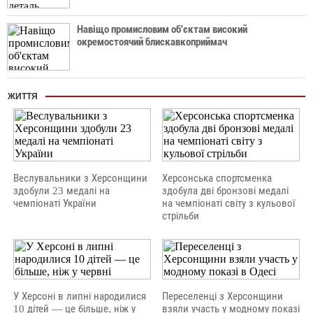
Навіщо промисловим об'єктам високий
окремостоячий блискавкоприймач
ЖИТТЯ
Веслувальники з Херсонщини
Херсонська спортсменка
здобули 23 медалі на
здобула дві бронзові медалі
чемпіонаті України
на чемпіонаті світу з кульової
стрільби
У Херсоні в липні народилися
Переселенці з Херсонщини
10 дітей — це більше, ніж у
взяли участь у модному показі