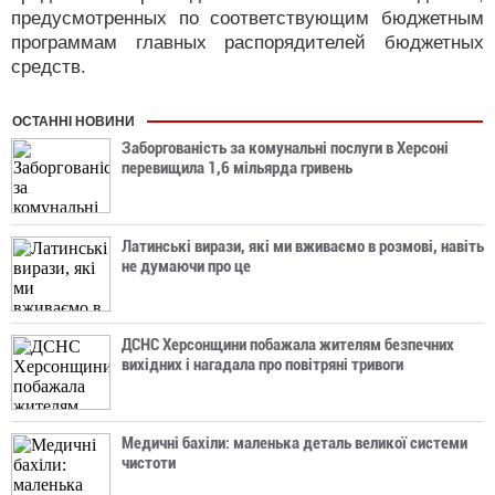
предусмотренных по соответствующим бюджетным
программам главных распорядителей бюджетных
средств.
ОСТАННІ НОВИНИ
Заборгованість за комунальні послуги в Херсоні
перевищила 1,6 мільярда гривень
Латинські вирази, які ми вживаємо в розмові, навіть
не думаючи про це
ДСНС Херсонщини побажала жителям безпечних
вихідних і нагадала про повітряні тривоги
Медичні бахіли: маленька деталь великої системи
чистоти