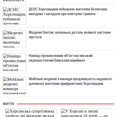
ДСНС Херсонщини побажала жителям безпечних
вихідних і нагадала про повітряні тривоги
Медичні бахіли: маленька деталь великої системи
чистоти
Навіщо промисловим об'єктам високий
окремостоячий блискавкоприймач
Мобільні медичні команди продовжують надавати
допомогу жителям прифронтової Херсонщини
ЖИТТЯ