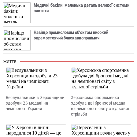
Медичні бахіли: маленька деталь великої системи
чистоти
Навіщо промисловим об'єктам високий
окремостоячий блискавкоприймач
ЖИТТЯ
Веслувальники з Херсонщини
Херсонська спортсменка
здобули 23 медалі на
здобула дві бронзові медалі
чемпіонаті України
на чемпіонаті світу з кульової
стрільби