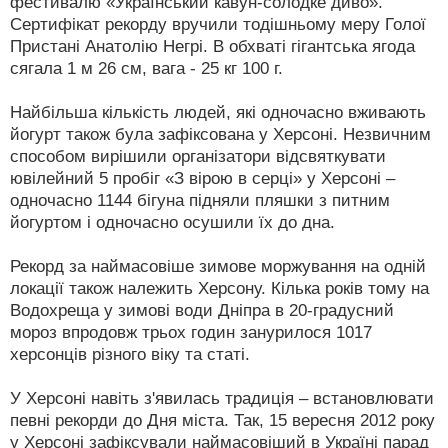
фестивалю «Український кавун-солодке диво».
Сертифікат рекорду вручили тодішньому меру Голої
Пристані Анатолію Негрі. В обхваті гігантська ягода
сягала 1 м 26 см, вага - 25 кг 100 г.
Найбільша кількість людей, які одночасно вживають
йогурт також була зафіксована у Херсоні. Незвичним
способом вирішили організатори відсвяткувати
ювілейний 5 пробіг «З вірою в серці» у Херсоні –
одночасно 1144 бігуна підняли пляшки з питним
йогуртом і одночасно осушили їх до дна.
Рекорд за наймасовіше зимове моржування на одній
локації також належить Херсону. Кілька років тому на
Водохреща у зимові води Дніпра в 20-градусний
мороз впродовж трьох годин занурилося 1017
херсонців різного віку та статі.
У Херсоні навіть з'явилась традиція – встановлювати
певні рекорди до Дня міста. Так, 15 вересня 2012 року
у Херсоні зафіксували наймасовіший в Україні парад