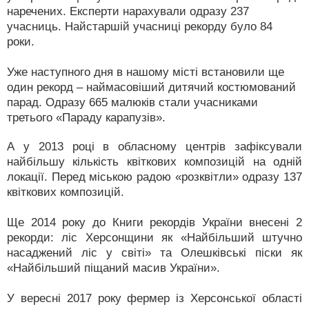
наречених. Експерти нарахували одразу 237
учасниць. Найстаршій учасниці рекорду було 84
роки.
Уже наступного дня в нашому місті встановили ще
один рекорд – наймасовіший дитячий костюмований
парад. Одразу 665 малюків стали учасниками
третього «Параду карапузів».
А у 2013 році в обласному центрів зафіксували
найбільшу кількість квіткових композицій на одній
локації. Перед міською радою «розквітли» одразу 137
квіткових композицій.
Ще 2014 року до Книги рекордів України внесені 2
рекорди: ліс Херсонщини як «Найбільший штучно
насаджений ліс у світі» та Олешківські піски як
«Найбільший піщаний масив України».
У вересні 2017 року фермер із Херсонської області