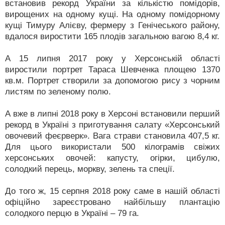
встановив рекорд України за кількістю помідорів,
вирощених на одному кущі. На одному помідорному
кущі Тимуру Алієву, фермеру з Генічеського району,
вдалося виростити 165 плодів загальною вагою 8,4 кг.
А 15 липня 2017 року у Херсонській області
виростили портрет Тараса Шевченка площею 1370
кв.м. Портрет створили за допомогою рису з чорним
листям по зеленому полю.
А вже в липні 2018 року в Херсоні встановили перший
рекорд в Україні з приготування салату «Херсонський
овочевий феєрверк». Вага страви становила 407,5 кг.
Для цього використали 500 кілограмів свіжих
херсонських овочей: капусту, огірки, цибулю,
солодкий перець, моркву, зелень та спеції.
До того ж, 15 серпня 2018 року саме в нашій області
офіційно зареєстровано найбільшу плантацію
солодкого перцю в Україні – 79 га.