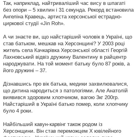
Так, наприклад, найтриваліший час вису в шпагаті
без опори – 5 хвилин і 31 секунда. Рекорд встановила
Ангеліна Кравець, артиста херсонської естрадно-
циркової студії «Jin Roh».
А чи знаєте ви, що найстаріший чоловік в Україні, що
став батьком, мешкав на Херсонщині? У 2003 році
житель села Качкарівка Херсонської області Георгій
Лахновський відвіз дружину Валентину в райцентр
народжувати. На той момент батьку було 87 років, а
його дружині – 37.
Дізнавшись про вік батька, медики захвилювалися,
що дитина народиться з патологіями. Але Анатолій
виявився здоровим хлопчиком, вагою 3кг 200гр.
Найстаріший в Україні батько помер, коли хлопчику
було 4 роки.
Найбільший кавун-карвінг також родом із
Херсонщини. Він став переможцем Х ювілейного