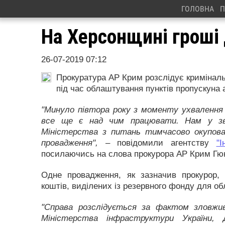
ГОЛОВНА
П
На Херсонщині гроші
26-07-2019 07:12
Прокуратура АР Крим розслідує криміналь
під час облаштування пунктів пропускуна 
"Минуло півтора року з моменту ухвалення 
все ще є над чим працювати. Нам у зв'
Міністерства з питань тимчасово окупова
провадження",
– повідомили агентству
"І
посилаючись на слова прокурора АР Крим Гю
Одне провадження, як зазначив прокурор, 
коштів, виділених із резервного фонду для о
"Справа розслідується за фактом зловж
Міністерства інфраструктури України, 