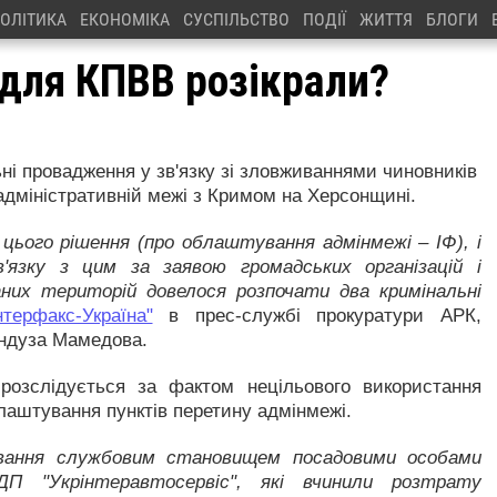
ОЛІТИКА
ЕКОНОМІКА
СУСПІЛЬСТВО
ПОДІЇ
ЖИТТЯ
БЛОГИ
 для КПВВ розікрали?
ні провадження у зв'язку зі зловживаннями чиновників
адміністративній межі з Кримом на Херсонщині.
цього рішення (про облаштування адмінмежі – ІФ), і
язку з цим за заявою громадських організацій і
них територій довелося розпочати два кримінальні
нтерфакс-Україна"
в прес-службі прокуратури АРК,
ндуза Мамедова.
розслідується за фактом нецільового використання
блаштування пунктів перетину адмінмежі.
ивання службовим становищем посадовими особами
ДП "Укрінтеравтосервіс", які вчинили розтрату