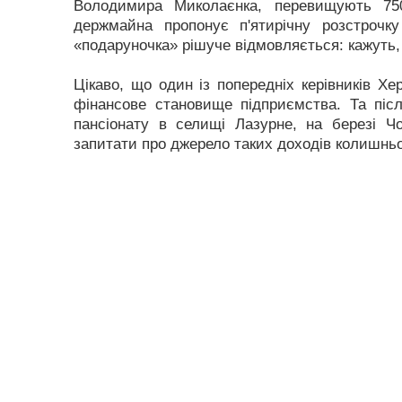
Володимира Миколаєнка, перевищують 75
держмайна пропонує п'ятирічну розстрочку
«подаруночка» рішуче відмовляється: кажуть,
Цікаво, що один із попередніх керівників Х
фінансове становище підприємства. Та післ
пансіонату в селищі Лазурне, на березі Ч
запитати про джерело таких доходів колишньо