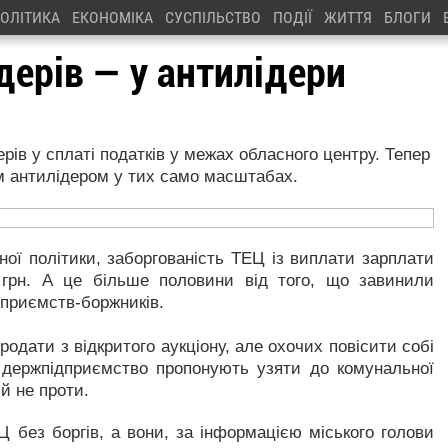
ОЛІТИКА
ЕКОНОМІКА
СУСПІЛЬСТВО
ПОДІЇ
ЖИТТЯ
БЛОГИ
дерів — у антилідери
рів у сплаті податків у межах обласного центру. Тепер
м антилідером у тих само масштабах.
ної політики, заборгованість ТЕЦ із виплати зарплати
 грн. А це більше половини від того, що завинили
дприємств-боржників.
одати з відкритого аукціону, але охочих повісити собі
 держпідприємство пропонують узяти до комунальної
й не проти.
 без боргів, а вони, за інформацією міського голови