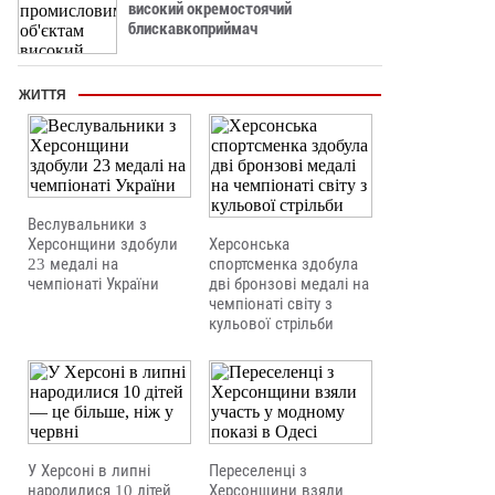
високий окремостоячий
блискавкоприймач
ЖИТТЯ
Веслувальники з
Херсонщини здобули
Херсонська
23 медалі на
спортсменка здобула
чемпіонаті України
дві бронзові медалі на
чемпіонаті світу з
кульової стрільби
У Херсоні в липні
Переселенці з
народилися 10 дітей
Херсонщини взяли