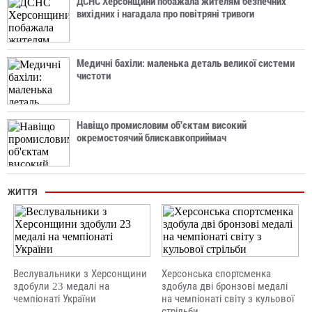
ДСНС Херсонщини побажала жителям безпечних
вихідних і нагадала про повітряні тривоги
Медичні бахіли: маленька деталь великої системи
чистоти
Навіщо промисловим об'єктам високий
окремостоячий блискавкоприймач
ЖИТТЯ
Веслувальники з Херсонщини
Херсонська спортсменка
здобули 23 медалі на
здобула дві бронзові медалі
чемпіонаті України
на чемпіонаті світу з кульової
стрільби