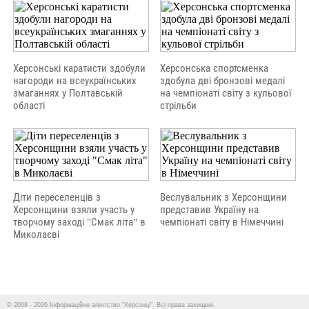
Херсонські каратисти здобули
Херсонська спортсменка
нагороди на всеукраїнських
здобула дві бронзові медалі
змаганнях у Полтавській
на чемпіонаті світу з кульової
області
стрільби
Діти переселенців з
Веслувальник з Херсонщини
Херсонщини взяли участь у
представив Україну на
творчому заході "Смак літа" в
чемпіонаті світу в Німеччині
Миколаєві
© 2008 - 2026 Інформаційне агентство "Херсонці". Всі права захищені.