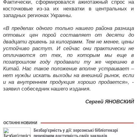
Фактически, сформировался ажиотажный спрос на
косточковые из-за их нехватки в центральных и
западных регионах Украины.
«В пределах одного только нашего района разница
оптовых цен порой составляет от десяти до
двадцати гривень за килограмм. Тем не менее, цены
устойчиво растут. И сейчас они практически не
отличаются от тех, по которым мы еще в
позапрошлом году продавали ту же черешню в
Китай. Нас такое положение вполне устраивает –
нет нужды искать выходы на внешний рынок, если
и на внутреннем продукция хорошо продается»
, -
заявил собеседник нашего издания.
Сергей ЯНОВСКИЙ
ОСТАННІ НОВИНИ
Безбар'єрність у дії: херсонські бібліотекарі
перевірили доступність своїх закладів