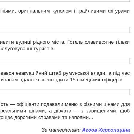
ініями, оригінальним куполом і грайливими фігурами
вити вулиці рідного міста. Готель славився не тільки
слуговуванні туристів.
увався евакуаційний штаб румунської влади, а під час
ртизанам вдалося знешкодити 15 німецьких офіцерів.
рість — офіціанти подавали меню з різними цінами для
з реальними цінами, а дівчата — з завищеними, щоб
гощає дорогими стравами та напоями...
За матеріалами
Агоов Херсонщина