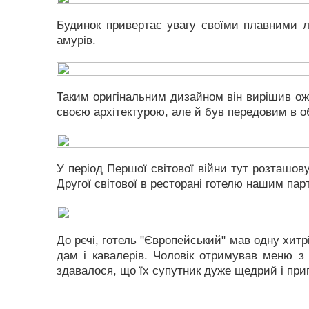
Будинок привертає увагу своїми плавними л
амурів.
Таким оригінальним дизайном він вирішив ожи
своєю архітектурою, але й був передовим в об
У період Першої світової війни тут розташов
Другої світової в ресторані готелю нашим па
До речі, готель "Європейський" мав одну хит
дам і кавалерів. Чоловік отримував меню 
здавалося, що їх супутник дуже щедрий і при