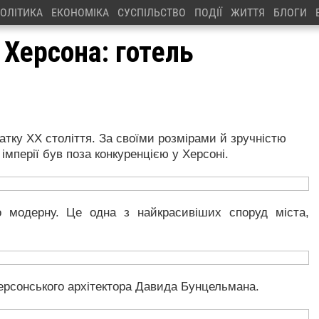
ОЛІТИКА
ЕКОНОМІКА
СУСПІЛЬСТВО
ПОДІЇ
ЖИТТЯ
БЛОГИ
 Херсона: готель
тку ХХ століття. За своїми розмірами й зручністю
 імперії був поза конкуренцією у Херсоні.
о модерну. Це одна з найкрасивіших споруд міста,
херсонського архітектора Давида Бунцельмана.