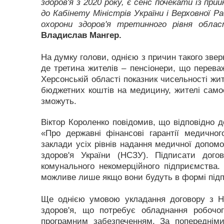
здоров'я з 2020 року, є сенс почекати із пр
до Кабінету Міністрів України і Верховної Р
охорони здоров'я третинного рівня област
Владислав Мангер.
На думку голови, однією з причин такого зве
де третина жителів – пенсіонери, що перева
Херсонській області показник чисельності жит
бюджетних коштів на медицину, жителі самос
зможуть.
Віктор Короленко повідомив, що відповідно д
«Про державні фінансові гарантії медичног
заклади усіх рівнів надання медичної допом
здоров'я України (НСЗУ). Підписати до
комунального некомерційного підприємства. 
можливе лише якщо вони будуть в формі під
Ще однією умовою укладання договору з Н
здоров'я, що потребує обладнання робочог
програмним забезпеченням. За попереднім