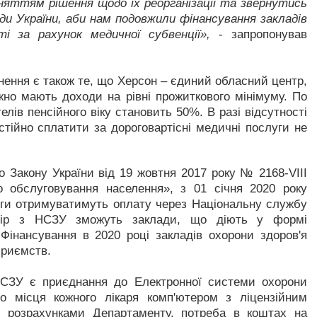
ийняттям рішення щодо їх реорганізації та звернутись
ади України, аби нам подовжили фінансування закладів
і за рахунок медичної субвенції»,
- запропонував
рнення є також те, що Херсон – єдиний обласний центр,
жно мають доходи на рівні прожиткового мінімуму. По
елів пенсійного віку становить 50%. В разі відсутності
тійно сплатити за дороговартісні медичні послуги не
о Закону України від 19 жовтня 2017 року № 2168-VIIІ
о обслуговування населення», з 01 січня 2020 року
оги отримуватимуть оплату через Національну службу
говір з НСЗУ зможуть заклади, що діють у формі
Фінансування в 2020 році закладів охорони здоров'я
приємств.
СЗУ є приєднання до Електронної системи охорони
о місця кожного лікаря комп'ютером з ліцензійним
и розрахунками Департаменту, потреба в коштах на