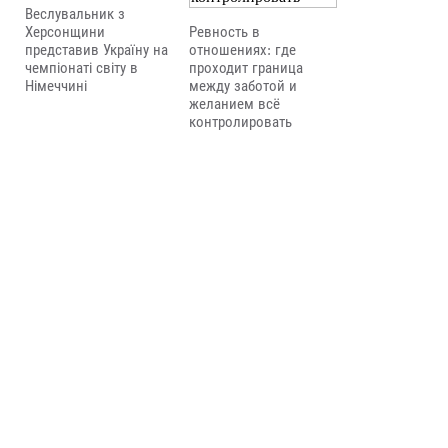
Веслувальник з
Херсонщини
Ревность в
представив Україну на
отношениях: где
чемпіонаті світу в
проходит граница
Німеччині
между заботой и
желанием всё
контролировать