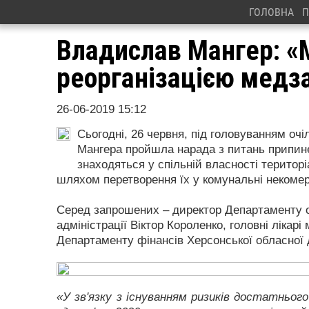
ГОЛОВНА
П
Владислав Мангер: «
реорганізацією медз
26-06-2019 15:12
Сьогодні, 26 червня, під головуванням оч
Мангера пройшла нарада з питань припине
знаходяться у спільній власності територі
шляхом перетворення їх у комунальні некомер
Серед запрошених – директор Департаменту о
адміністрації Віктор Короленко, головні лікар
Департаменту фінансів Херсонської обласної д
«У зв'язку з існуванням ризиків достатньог