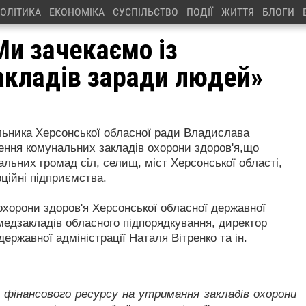
ОЛІТИКА
ЕКОНОМІКА
СУСПІЛЬСТВО
ПОДІЇ
ЖИТТЯ
БЛОГИ
Ми зачекаємо із
акладів заради людей»
ільника Херсонської обласної ради Владислава
ння комунальних закладів охорони здоров'я,що
альних громад сіл, селищ, міст Херсонської області,
ційні підприємства.
хорони здоров'я Херсонської обласної державної
і медзакладів обласного підпорядкування, директор
ержавної адміністрації Наталя Вітренко та ін.
о фінансового ресурсу на утримання закладів охорони