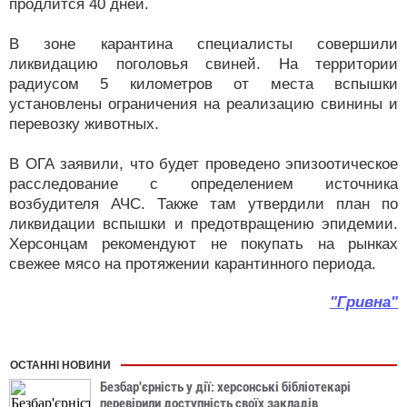
продлится 40 дней.
В зоне карантина специалисты совершили
ликвидацию поголовья свиней. На территории
радиусом 5 километров от места вспышки
установлены ограничения на реализацию свинины и
перевозку животных.
В ОГА заявили, что будет проведено эпизоотическое
расследование с определением источника
возбудителя АЧС. Также там утвердили план по
ликвидации вспышки и предотвращению эпидемии.
Херсонцам рекомендуют не покупать на рынках
свежее мясо на протяжении карантинного периода.
"Гривна"
ОСТАННІ НОВИНИ
Безбар'єрність у дії: херсонські бібліотекарі
перевірили доступність своїх закладів