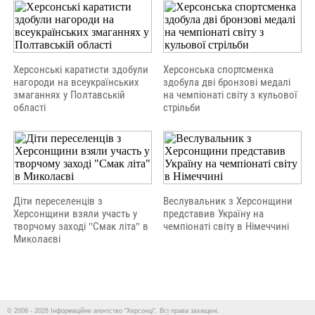
Херсонські каратисти здобули
Херсонська спортсменка
нагороди на всеукраїнських
здобула дві бронзові медалі
змаганнях у Полтавській
на чемпіонаті світу з кульової
області
стрільби
Діти переселенців з
Веслувальник з Херсонщини
Херсонщини взяли участь у
представив Україну на
творчому заході "Смак літа" в
чемпіонаті світу в Німеччині
Миколаєві
© 2008 - 2026 Інформаційне агентство "Херсонці". Всі права захищені.