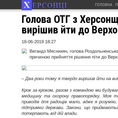
ГОЛОВНА
П
Голова ОТГ з Херсон
вирішив йти до Верхо
18-06-2019 18:27
Вегандз Мясникян, голова Роздольненської
причиною прийняття рішення піти до Верх
– Два роки тому я твердо вирішив йти на ви
Крок за кроком, разом з командою ми будува
медицину та охорону правопорядку. Моя те
приводів для радощів мало, адже я розумію,
підтримки держави. Закони, що приймають
потерпають від дій влади.