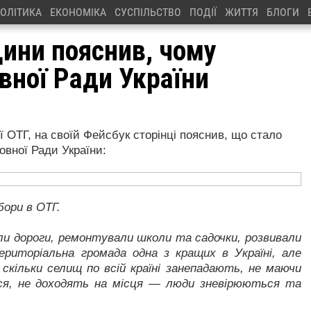
ОЛІТИКА
ЕКОНОМІКА
СУСПІЛЬСТВО
ПОДІЇ
ЖИТТЯ
БЛОГИ
щини пояснив, чому
вної Ради України
 ОТГ, на своїй Фейсбук сторінці пояснив, що стало
овної Ради України:
бори в ОТГ.
ли дороги, ремонтували школи та садочки, розвивали
риторіальна громада одна з кращих в Україні, але
 скільки селищ по всій країні занепадають, не маючи
ся, не доходять на місця — люди зневірюються та