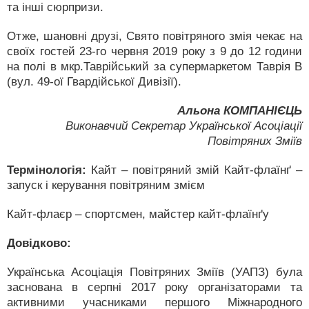
та інші сюрпризи.
Отже, шановні друзі, Свято повітряного змія чекає на
своїх гостей 23-го червня 2019 року з 9 до 12 години
на полі в мкр.Таврійський за супермаркетом Таврія В
(вул. 49-ої Гвардійської Дивізії).
Альона КОМПАНІЄЦЬ
Виконавчий Секретар Української Асоціації
Повітряних Зміїв
Термінологія:
Кайт – повітряний змій Кайт-флаїнґ –
запуск і керування повітряним змієм
Кайт-флаєр – спортсмен, майстер кайт-флаїнґу
Довідково:
Українська Асоціація Повітряних Зміїв (УАПЗ) була
заснована в серпні 2017 року організаторами та
активними учасниками першого Міжнародного