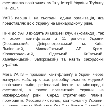
фестивалю повітряних зміїв у історії України Tryhutty
IKF 2017.
УАПЗ перша і, на сьогодні, єдина організація, яка
представляє всю Україну на міжнародному рівні.
Нині до УАПЗ входять як місцеві клуби (команди), так
й окремі кайт-флаєри з 11 регіонів України
(Херсонський, Дніпропетровський, м. Київ,
Львівський, Миколаївський, АР Крим,
Кіровоградський, Одеський, Київський,
Хмельницький, Запорізький) та навіть закордонні
українці.
Мета УАПЗ – промоція кайт-флаїнґу в Україні через
конкурси, майстер-класи, розробку власних моделей
повітряних зміїв, регіональні івенти та міжнародні
фестивалі, а також презентація України на
міжнародному рівні. Серед стратегічних планів:
промоція м. Херсона як столиці кайт-флаїнґу України,
за прикладом м. Вейфан у Китаї, м. Берк у Франції та