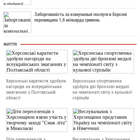
Заборгованість за комунальні послуги в Херсоні
перевищила 1,6 мільярда гривень
ЖИТТЯ
Херсонські каратисти здобули
Херсонська спортсменка
нагороди на всеукраїнських
здобула дві бронзові медалі
змаганнях у Полтавській
на чемпіонаті світу з кульової
області
стрільби
Діти переселенців з
Веслувальник з Херсонщини