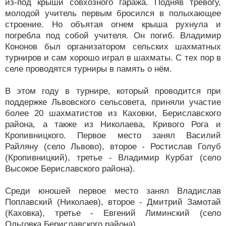
из-под крыши совхозного гаража. Подняв тревогу,
молодой учитель первым бросился в полыхающее
строение. Но объятая огнем крыша рухнула и
погребла под собой учителя. Он погиб. Владимир
Кононов был организатором сельских шахматных
турниров и сам хорошо играл в шахматы. С тех пор в
селе проводятся турниры в память о нём.
В этом году в турнире, который проводится при
поддержке Львовского сельсовета, приняли участие
более 20 шахматистов из Каховки, Бериславского
района, а также из Николаева, Кривого Рога и
Кропивницкого. Первое место занял Василий
Райляну (село Львово), второе - Ростислав Голуб
(Кропивницкий), третье - Владимир Курбат (село
Высокое Бериславского района).
Среди юношей первое место занял Владислав
Поплавский (Николаев), второе - Дмитрий Замотай
(Каховка), третье - Евгений Лиминский (село
Ольговка Бериславского района).