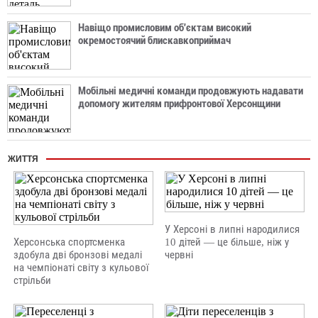
Навіщо промисловим об'єктам високий
окремостоячий блискавкоприймач
Мобільні медичні команди продовжують надавати
допомогу жителям прифронтової Херсонщини
ЖИТТЯ
У Херсоні в липні народилися
Херсонська спортсменка
10 дітей — це більше, ніж у
здобула дві бронзові медалі
червні
на чемпіонаті світу з кульової
стрільби