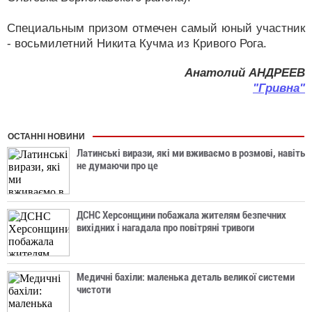
Специальным призом отмечен самый юный участник
- восьмилетний Никита Кучма из Кривого Рога.
Анатолий АНДРЕЕВ
"Гривна"
ОСТАННІ НОВИНИ
Латинські вирази, які ми вживаємо в розмові, навіть
не думаючи про це
ДСНС Херсонщини побажала жителям безпечних
вихідних і нагадала про повітряні тривоги
Медичні бахіли: маленька деталь великої системи
чистоти