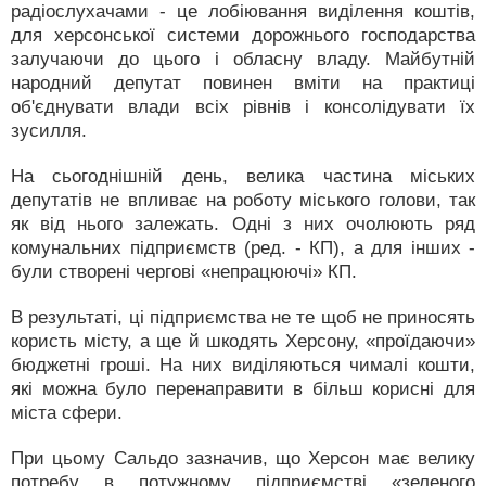
радіослухачами - це лобіювання виділення коштів,
для херсонської системи дорожнього господарства
залучаючи до цього і обласну владу. Майбутній
народний депутат повинен вміти на практиці
об'єднувати влади всіх рівнів і консолідувати їх
зусилля.
На сьогоднішній день, велика частина міських
депутатів не впливає на роботу міського голови, так
як від нього залежать. Одні з них очолюють ряд
комунальних підприємств (ред. - КП), а для інших -
були створені чергові «непрацюючі» КП.
В результаті, ці підприємства не те щоб не приносять
користь місту, а ще й шкодять Херсону, «проїдаючи»
бюджетні гроші. На них виділяються чималі кошти,
які можна було перенаправити в більш корисні для
міста сфери.
При цьому Сальдо зазначив, що Херсон має велику
потребу в потужному підприємстві «зеленого