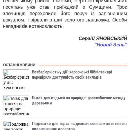
Генічеському районі, скажімо, жертвою кримінальних
посягань уже став приїжджий з Сумщини. Троє
злочинців перехопили його поруч із залізничним
вокзалом, і зірвали з шиї золотого ланцюжка. Особи
нападників встановлюють.
Сергій ЯНОВСЬКИЙ
"Новий день"
ОСТАННІ НОВИНИ
Безбар'єрність у дії: херсонські бібліотекарі
перевірили доступність своїх закладів
Гамак для отдыха на природе: расслабление между
деревьями
Подложка для торта: надежная основа и эстетичная
подача ваших десертов