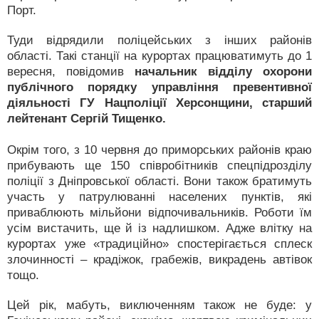
Порт.
Туди відрядили поліцейських з інших районів
області. Такі станції на курортах працюватимуть до 1
вересня, повідомив
начальник відділу охорони
публічного порядку управління превентивної
діяльності ГУ Нацполіції Херсонщини, старший
лейтенант Сергій Тищенко.
Окрім того, з 10 червня до приморських районів краю
прибувають ще 150 співробітників спецпідрозділу
поліції з Дніпровської області. Вони також братимуть
участь у патрулюванні населених пунктів, які
приваблюють мільйони відпочивальників. Роботи їм
усім вистачить, ще й із надлишком. Адже влітку на
курортах уже «традиційно» спостерігається сплеск
злочинності – крадіжок, грабежів, викрадень автівок
тощо.
Цей рік, мабуть, виключенням також не буде: у