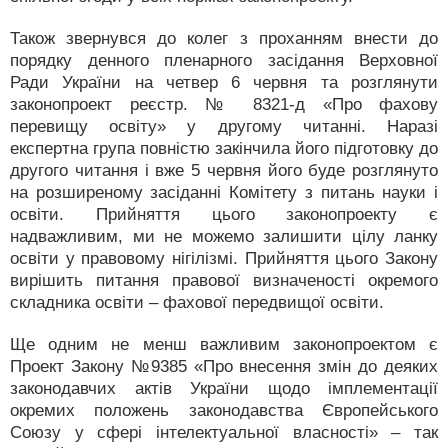
Також звернувся до колег з проханням внести до
порядку денного пленарного засідання Верховної
Ради України на четвер 6 червня та розглянути
законопроект реєстр. № 8321-д «Про фахову
перевищу освіту» у другому читанні. Наразі
експертна група повністю закінчила його підготовку до
другого читання і вже 5 червня його буде розглянуто
на розширеному засіданні Комітету з питань науки і
освіти. Прийняття цього законопроекту є
надважливим, ми не можемо залишити цілу ланку
освіти у правовому нігілізмі. Прийняття цього Закону
вирішить питання правової визначеності окремого
складника освіти – фахової передвищої освіти.
Ще одним не менш важливим законопроектом є
Проект Закону №9385 «Про внесення змін до деяких
законодавчих актів України щодо імплементації
окремих положень законодавства Європейського
Союзу у сфері інтелектуальної власності» – так