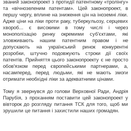
званий законопроект з протидії патентному «тролінгу»
та «вічнозеленим патентам». Цей законопроект, в
першу чергу, вплине на зниження цін на іноземні ліки.
Адже ціни на ліки проти раку, туберкульозу, серцевих
хвороб... є високими в тому числі і через
монополізацію ринку окремими суб'єктами, які
зловживають нашим патентним правом і не
допускають на український ринок конкурентні
розробки, штучно подовжують строки дії своїх
патентів. Прийняття цього законопроекту є не просто
обов'язком перед європейськими партнерами, а,
насамперед, перед людьми, які не мають змоги
отримати необхідні ліки за адекватними цінами.
Тому я звернувся до голови Верховної Ради, Андрія
Парубія, з проханням поставити цей законопроект у
вівторок до розгляду питання ТСК для того, щоб ми
зрушили це питання і захистили наших громадян.