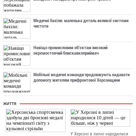
Медичні бахіли: маленька деталь великої системи
чистоти
Навіщо промисловим об'єктам високий
окремостоячий блискавкоприймач
Мобільні медичні команди продовжують надавати
допомогу жителям прифронтової Херсонщини
ЖИТТЯ
У Херсоні в липні народилися