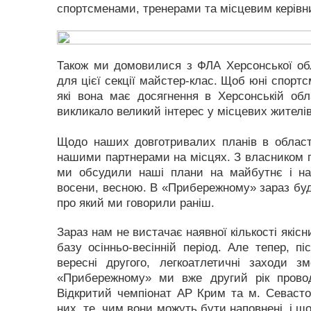
спортсменами, тренерами та місцевим керівн
Також ми домовилися з ФЛА Херсонської обл
для цієї секції майстер-клас. Щоб юні спортс
які вона має досягнення в Херсонській обла
викликало великий інтерес у місцевих жителів 
Щодо наших довготривалих планів в област
нашими партнерами на місцях. З власником п
ми обсудили наші плани на майбутнє і нап
восени, весною. В «Прибережному» зараз буду
про який ми говорили раніш.
Зараз нам не вистачає наявної кількості які
базу осінньо-весінній період. Але тепер, пі
вересні другого, легкоатлетичні заходи 
«Прибережному» ми вже другий рік прово
Відкритий чемпіонат АР Крим та м. Севастоп
них, те, чим вони можуть бути наповнені, і 