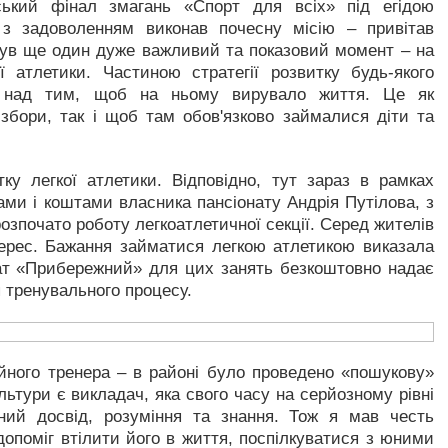
ський фінал змагань «Спорт для всіх» під егідою
 з задоволенням виконав почесну місію – привітав
був ще один дуже важливий та показовий момент – на
ої атлетики. Частиною стратегії розвитку будь-якого
та над тим, щоб на ньому вирувало життя. Це як
 збори, так і щоб там обов'язково займалися діти та
у легкої атлетики. Відповідно, тут зараз в рамках
лами і коштами власника пансіонату Андрія Путілова, з
озпочато роботу легкоатлетичної секції. Серед жителів
терес. Бажання займатися легкою атлетикою виказала
онат «Прибережний» для цих занять безкоштовно надає
ля тренувального процесу.
йного тренера – в районі було проведено «пошукову»
льтури є викладач, яка свого часу на серйозному рівні
ний досвід, розуміння та знання. Тож я мав честь
допоміг втілити його в життя, поспілкуватися з юними