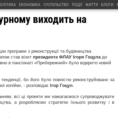
ОЛІТИКА
ЕКОНОМІКА
СУСПІЛЬСТВО
ПОДІЇ
ЖИТТЯ
БЛОГИ
урному виходить на
цію програми з реконструкції та будівництва
тапом став візит
президента ФЛАУ Ігоря Гоцула
до
авно в пансіонаті «Прибережний» було відкрито новий
тенденції, бо його було повністю реконструйовано за
ої копійки,
-
розповідає
Ігор Гоцул
.
нням, всі ці проекти ми намагаємося супроводжувати
цтва, а розробляємо стратегію їхнього розвитку і в