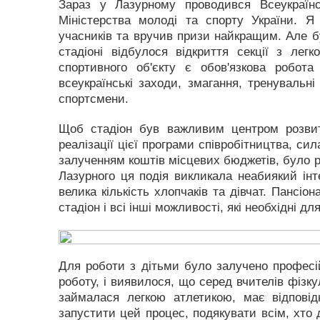
Зараз у Лазурному проводився Всеукраїн
Міністерства молоді та спорту України. Я
учасників та вручив призи найкращим. Але 
стадіоні відбулося відкриття секції з легк
спортивного об'єкту є обов'язкова робо
всеукраїнські заходи, змагання, тренувальні
спортсмени.
Щоб стадіон був важливим центром розвитк
реалізації цієї програми співробітництва, си
залученням коштів місцевих бюджетів, було р
Лазурного ця подія викликала неабиякий ін
велика кількість хлопчаків та дівчат. Пансі
стадіон і всі інші можливості, які необхідні д
Для роботи з дітьми було залучено професі
роботу, і виявилося, що серед вчителів фізку
займалася легкою атлетикою, має відповід
запустити цей процес, подякувати всім, хто 