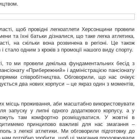
ицтвом.
асті, щоб провідні легкоатлети Херсонщини провели
мени та їхні батьки дізналися, що таке легка атлетика,
сті, на скільки вона розвинена в регіоні. Це також
і стало одним з кроків з промоції нашого виду спорту.
і, то ми провели декілька фундаментальних бесід з
ансіонату «Прибережний» і адміністрацією пансіонату
рямки співробітництва. Обговорили, що нас очікує
ється два нових корпуси – це якраз один з моментів,
сних місць проживання, аби масштабно використовувати
сля запуску у липні одного додаткового корпусу, а у
зможуть там комфортно розміщуватися. У жовтні в
дитимемо принципово важливі для нас змагання –
оль з легкої атлетики. Ми обговорили підготовку до
що нам потрібно зробити, щоб ці змагання продовжували