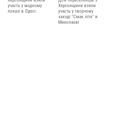
Херсонщини взяли
Діти переселенців з
участь у модному
Херсонщини взяли
показі в Одесі
участь у творчому
заході "Смак літа" в
Миколаєві