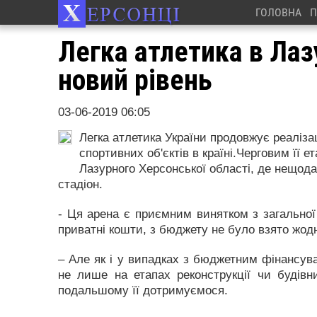
ГОЛОВНА
П
Легка атлетика в Лаз
новий рівень
03-06-2019 06:05
Легка атлетика України продовжує реаліза
спортивних об'єктів в країні.Черговим її е
Лазурного Херсонської області, де нещод
стадіон.
- Ця арена є приємним винятком з загальної 
приватні кошти, з бюджету не було взято жодн
–
Але як і у випадках з бюджетним фінансува
не лише на етапах реконструкції чи будівни
подальшому її дотримуємося.