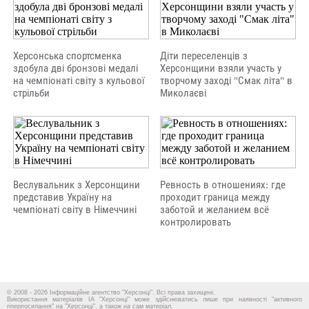
Херсонська спортсменка
Діти переселенців з
здобула дві бронзові медалі
Херсонщини взяли участь у
на чемпіонаті світу з кульової
творчому заході "Смак літа" в
стрільби
Миколаєві
Веслувальник з Херсонщини
Ревность в отношениях: где
представив Україну на
проходит граница между
чемпіонаті світу в Німеччині
заботой и желанием всё
контролировать
© 2008 - 2026 Інформаційне агентство "Херсонці". Всі права захищені.
Використання матеріалів ІА "Херсонці" може здійснюватись лише при наявності "активного
гіперпосилання" на "Херсонці", а також на сам матеріал.