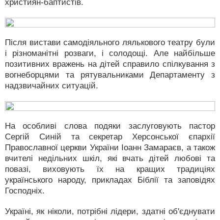
християн-баптистів.
Після вистави самодіяльного лялькового театру були
і різноманітні розваги, і солодощі. Але найбільше
позитивних вражень на дітей справило спілкування з
вогнеборцями та рятувальниками Департаменту з
надзвичайних ситуацій.
На особливі слова подяки заслуговують пастор
Сергій Синій та секретар Херсонської єпархії
Православної церкви України Іоанн Замараєв, а також
вчителі недільних шкіл, які вчать дітей любові та
повазі, виховують їх на кращих традиціях
українського народу, прикладах Біблії та заповідях
Господніх.
Україні, як ніколи, потрібні лідери, здатні об'єднувати