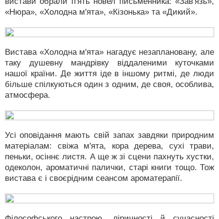
вистави обрали п'ять новел письменника: «Зав'язь»,
«Нюра», «Холодна м'ята», «Кізонька» та «Дикий».
Вистава «Холодна м'ята» нагадує незаплановану, але
таку душевну мандрівку віддаленими куточками
нашої країни. Де життя іде в іншому ритмі, де люди
більше спілкуються один з одним, де своя, особлива,
атмосфера.
Усі оповідання мають свій запах завдяки природним
матеріалам: свіжа м'ята, кора дерева, сухі трави,
пеньки, осіннє листя. А ще ж зі сцени пахнуть хустки,
одеколон, ароматичні палички, старі книги тощо. Тож
вистава є і своєрідним сеансом ароматерапії.
Філософського настрою, ліричності й сучасності