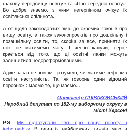
фахову передвищу освіту» та «Про середню освіту».
Бо добре знаємо, з яким нетерпінням очікує їх
освітянська спільнота.
А от щодо законодавчих змін до окремих законів про
вищу освіту, а також законопроектів про дошкільну і
позашкільну освіти, то, скоріш за все, прийняти їх
вже не матимемо часу. І чесно кажучи, серце
крається від того, що ці освітні ланки можуть
залишитися недореформованими.
Адже зараз не зовсім зрозуміло, чи матиме реформа
освіти наступність. Та, як говорив один відомий
персонаж : маємо те, що маємо...
Олександр СПІВАКОВСЬКИЙ
Народний депутат по 182-му виборчому округу в
місті Херсоні
P.S.
Ми підготували звіт про нашу роботу і
інфографіку.
В один із найближчих тижнів маю в