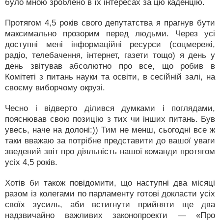
було мною зроблено в їх інтересах за цю каденцію.
Протягом 4,5 років свого депутатства я прагнув бути
максимально прозорим перед людьми. Через усі
доступні мені інформаційні ресурси (соцмережі,
радіо, телебачення, інтернет, газети тощо) я день у
день звітував абсолютно про все, що робив в
Комітеті з питань науки та освіти, в сесійній залі, на
своєму виборчому окрузі.
Чесно і відверто ділився думками і поглядами,
пояснював свою позицію з тих чи інших питань. Був
увесь, наче на долоні:)) Тим не менш, сьогодні все ж
таки вважаю за потрібне представити до вашої уваги
зведений звіт про діяльність нашої команди протягом
усіх 4,5 років.
Хотів би також повідомити, що наступні два місяці
разом із колегами по парламенту готові докласти усіх
своїх зусиль, аби встигнути прийняти ще два
надзвичайно важливих законопроекти — «Про