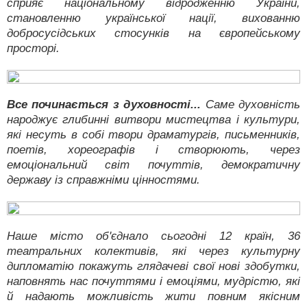
сприяє національному відродженню України,
становленню української нації, вихованню
добросусідських стосунків на європейському
просторі.
Все починається з духовності...
Саме духовність
народжує глибинні витвори мистецтва і культури,
які несуть в собі твори драматургів, письменників,
поетів, хореографів і створюють, через
емоціональний світ почуттів, демократичну
державу із справжніми цінностями.
Наше місто об'єднало сьогодні 12 країн, 36
театральних колективів, які через культурну
дипломатію покажуть глядачеві свої нові здобутки,
наповнять нас почуттями і емоціями, мудрістю, які
й надають можливість жити повним якісним