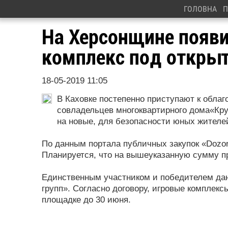
ГОЛОВНА
П
На Херсонщине появи
комплекс под откры
18-05-2019 11:05
В Каховке постепенно приступают к обла
совладельцев многоквартирного дома«Кр
на новые, для безопасности юных жителе
По данным портала публичных закупок «Dozor
Планируется, что на вышеуказанную сумму пр
Единственным участником и победителем дан
групп». Согласно договору, игровые комплек
площадке до 30 июня.