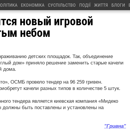
ОЛІТИКА
ЕКОНОМІКА
СУСПІЛЬСТВО
ПОДІЇ
ЖИТТЯ
БЛОГИ
тся новый игровой
тым небом
гораживанию детских площадок. Так, объединение
углый дом» приняло решение заменить старые качели
й дома.
ro», ОСМБ провело тендер на 96 259 гривен.
иобретут качели разных типов в количестве 5 штук.
ного тендера является киевская компания «Мидеко
сы должны быть поставлены и установлены на
"Гривна"