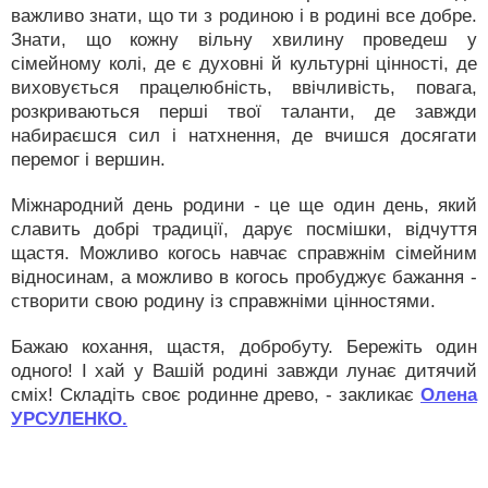
важливо знати, що ти з родиною і в родині все добре.
Знати, що кожну вільну хвилину проведеш у
сімейному колі, де є духовні й культурні цінності, де
виховується працелюбність, ввічливість, повага,
розкриваються перші твої таланти, де завжди
набираєшся сил і натхнення, де вчишся досягати
перемог і вершин.
Міжнародний день родини - це ще один день, який
славить добрі традиції, дарує посмішки, відчуття
щастя. Можливо когось навчає справжнім сімейним
відносинам, а можливо в когось пробуджує бажання -
створити свою родину із справжніми цінностями.
Бажаю кохання, щастя, добробуту. Бережіть один
одного! І хай у Вашій родині завжди лунає дитячий
сміх! Складіть своє родинне древо, - закликає
Олена
УРСУЛЕНКО.