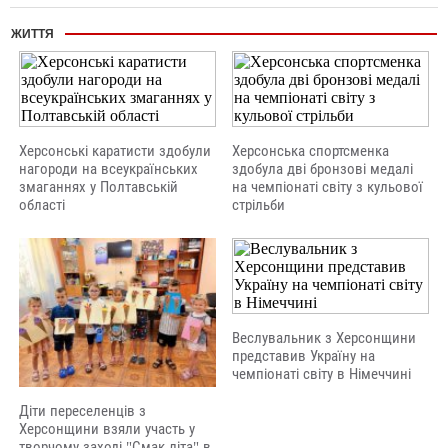
ЖИТТЯ
Херсонські каратисти здобули
Херсонська спортсменка
нагороди на всеукраїнських
здобула дві бронзові медалі
змаганнях у Полтавській
на чемпіонаті світу з кульової
області
стрільби
Веслувальник з Херсонщини
представив Україну на
чемпіонаті світу в Німеччині
Діти переселенців з
Херсонщини взяли участь у
творчому заході "Смак літа" в