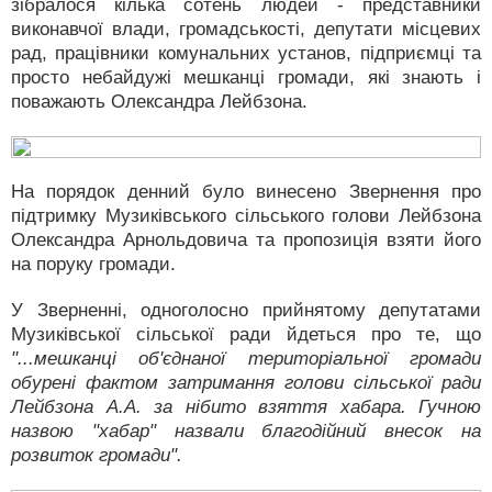
зібралося кілька сотень людей - представники
виконавчої влади, громадськості, депутати місцевих
рад, працівники комунальних установ, підприємці та
просто небайдужі мешканці громади, які знають і
поважають Олександра Лейбзона.
На порядок денний було винесено Звернення про
підтримку Музиківського сільського голови Лейбзона
Олександра Арнольдовича та пропозиція взяти його
на поруку громади.
У Зверненні, одноголосно прийнятому депутатами
Музиківської сільської ради йдеться про те, що
"...мешканці об'єднаної територіальної громади
обурені фактом затримання голови сільської ради
Лейбзона А.А. за нібито взяття хабара. Гучною
назвою "хабар" назвали благодійний внесок на
розвиток громади".