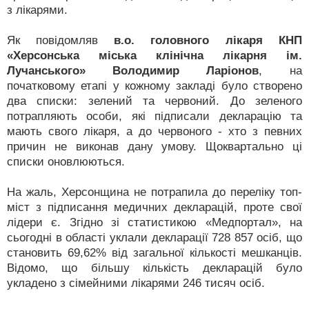
з лікарями.
Як повідомляв
в.о. головного лікаря КНП
«Херсонська міська клінічна лікарня ім.
Лучанського» Володимир Ларіонов
, на
початковому етапі у кожному закладі було створено
два списки: зелений та червоний. До зеленого
потрапляють особи, які підписали декларацію та
мають свого лікаря, а до червоного - хто з певних
причин не виконав дану умову. Щоквартально ці
списки оновлюються.
На жаль, Херсонщина не потрапила до переліку топ-
міст з підписання медичних декларацій, проте свої
лідери є. Згідно зі статистикою «Медпортал», на
сьогодні в області уклали декларації 728 857 осіб, що
становить 69,62% від загальної кількості мешканців.
Відомо, що більшу кількість декларацій було
укладено з сімейними лікарями 246 тисяч осіб.