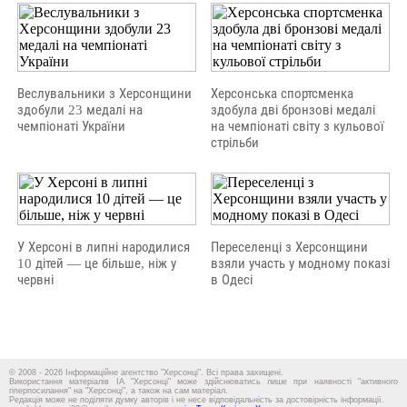
Веслувальники з Херсонщини
Херсонська спортсменка
здобули 23 медалі на
здобула дві бронзові медалі
чемпіонаті України
на чемпіонаті світу з кульової
стрільби
У Херсоні в липні народилися
Переселенці з Херсонщини
10 дітей — це більше, ніж у
взяли участь у модному показі
червні
в Одесі
© 2008 - 2026 Інформаційне агентство "Херсонці". Всі права захищені.
Використання матеріалів ІА "Херсонці" може здійснюватись лише при наявності "активного
гіперпосилання" на "Херсонці", а також на сам матеріал.
Редакція може не поділяти думку авторів і не несе відповідальність за достовірність інформації.