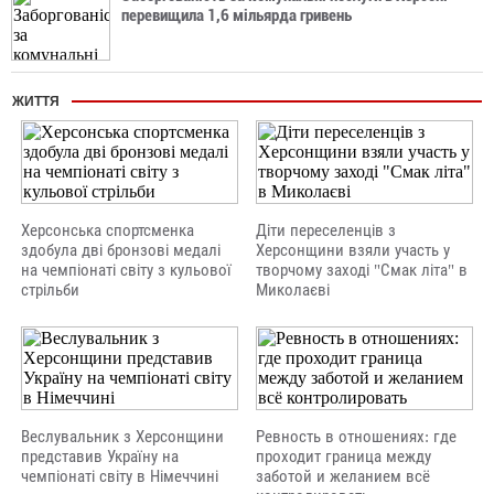
перевищила 1,6 мільярда гривень
ЖИТТЯ
Херсонська спортсменка
Діти переселенців з
здобула дві бронзові медалі
Херсонщини взяли участь у
на чемпіонаті світу з кульової
творчому заході "Смак літа" в
стрільби
Миколаєві
Веслувальник з Херсонщини
Ревность в отношениях: где
представив Україну на
проходит граница между
чемпіонаті світу в Німеччині
заботой и желанием всё