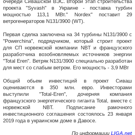
очереди Сивашской ВЭС. Второй этап строительства
проекта "Syvash" в Украине - поставка турбин
мощностью 113,1 МВт." Nordex" поставит 29
ветрогенераторов N131/3900 (WT).
Первая сделка заключена на 34 турбины N131/3900 с
"Powerchina", подрядчиком, который строит проект
для СП норвежской компании NBT и французского
разработчика возобновляемых источников энергии
"Total Eren". Ветряк N131/3900 специально разработан
для мест со слабым ветром. Его мощность - 3,9 МВт
Общий обьем инвестиций в проект Сиваш
оцениваются в 350 млн. евро. Инвесторами
выступили "Total-Eren", дочерняя компания
французского энергетического гиганта Total, вместе с
норвежской NBT. Подписание рамочного
инвестиционного соглашения состоялось 23 января
2019 года в украинском доме в Давосе.
По информации
LIGA.net