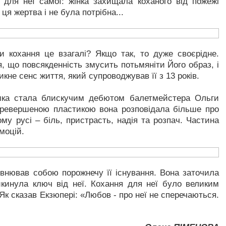
ні для неї самої: жінка захищала коханого від пожежі
ця жертва і не була потрібна...
 кохання це взагалі? Якщо так, то дуже своєрідне.
 що повсякденність змусить потьмяніти Його образ, і
никне сенс життя, який супроводжував її з 13 років.
омка стала блискучим дебютом балетмейстера Ольги
еревершеною пластикою вона розповідала більше про
ому русі – біль, пристрасть, надія та розпач. Частина
моцій.
внював собою порожнечу її існування. Вона заточила
викинула ключ від неї. Кохання для неї було великим
 сказав Екзюпері: «Любов - про неї не сперечаються.