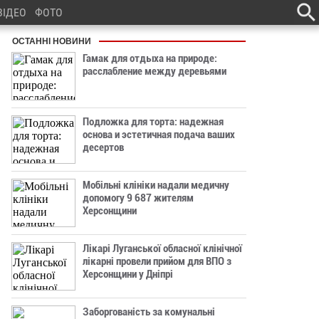
ВІДЕО
ФОТО
ОСТАННІ НОВИНИ
Гамак для отдыха на природе:
расслабление между деревьями
Подложка для торта: надежная
основа и эстетичная подача ваших
десертов
Мобільні клініки надали медичну
допомогу 9 687 жителям
Херсонщини
Лікарі Луганської обласної клінічної
лікарні провели прийом для ВПО з
Херсонщини у Дніпрі
Заборгованість за комунальні