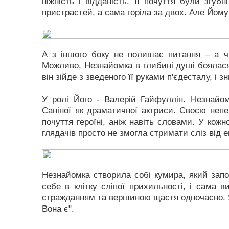
ніжність і відданість. Її почуття були згуб
пристрастей, а сама горіла за двох. Але Йому 
А з іншого боку не полишає питання – а чи
Можливо, Незнайомка в глибині душі боялася,
він зійде з зведеного її руками п'єдесталу, і з
У ролі Його - Валерій Гайфуллін. Незнай
Саніної як драматичної актриси. Своєю неп
почуття героїні, аніж навіть словами. У кожн
глядачів просто не змогла стримати сліз від е
Незнайомка створила собі кумира, який запо
себе в клітку сліпої прихильності, і сама 
стражданням та вершиною щастя одночасно. Як
Вона є".