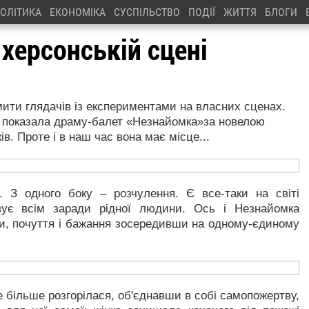
ОЛІТИКА
ЕКОНОМІКА
СУСПІЛЬСТВО
ПОДІЇ
ЖИТТЯ
БЛОГИ
херсонській сцені
ити глядачів із експериментами на власних сценах.
 показала драму-балет «Незнайомка»за новелою
в. Проте і в наш час вона має місце...
. З одного боку – розчулення. Є все-таки на світі
ує всім заради рідної людини. Ось і Незнайомка
ки, почуття і бажання зосередивши на одному-єдиному
е більше розгорілася, об'єднавши в собі самопожертву,