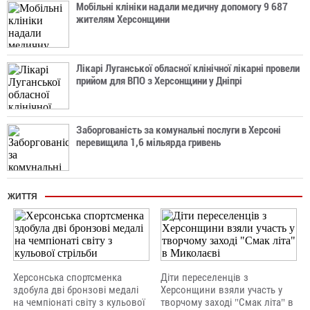
Мобільні клініки надали медичну допомогу 9 687
жителям Херсонщини
Лікарі Луганської обласної клінічної лікарні провели
прийом для ВПО з Херсонщини у Дніпрі
Заборгованість за комунальні послуги в Херсоні
перевищила 1,6 мільярда гривень
ЖИТТЯ
Херсонська спортсменка
Діти переселенців з
здобула дві бронзові медалі
Херсонщини взяли участь у
на чемпіонаті світу з кульової
творчому заході "Смак літа" в