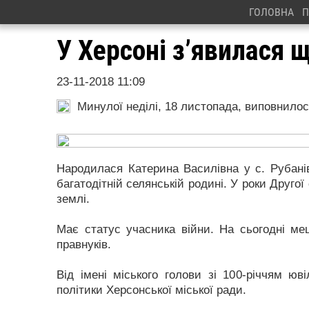
ГОЛОВНА
П
У Херсоні з’явилася 
23-11-2018 11:09
Минулої неділі, 18 листопада, виповнилося
Народилася Катерина Василівна у с. Рубанів
багатодітній селянській родині. У роки Другої
землі.
Має статус учасника війни. На сьогодні меш
правнуків.
Від імені міського голови зі 100-річчям юв
політики Херсонської міської ради.