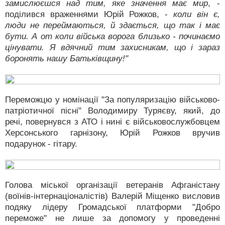
замислюєшся над тим, яке значення має мир
, -
поділився враженнями Юрій Рожков, -
коли він є,
люди не переймаються, й здається, що так і має
бути. А от коли війська ворога близько - починаємо
цінувати. Я вдячний тим захисникам, що і зараз
боронять нашу Батьківщину!"
Переможцю у номінації "За популяризацію військово-
патріотичної пісні" Володимиру Туряєву, який, до
речі, повернувся з АТО і нині є військовослужбовцем
Херсонського гарнізону, Юрій Рожков вручив
подарунок - гітару.
Голова міської організації ветеранів Афганістану
(воїнів-інтернаціоналістів) Валерій Міщенко висловив
подяку лідеру Громадської платформи "Добро
переможе" не лише за допомогу у проведенні