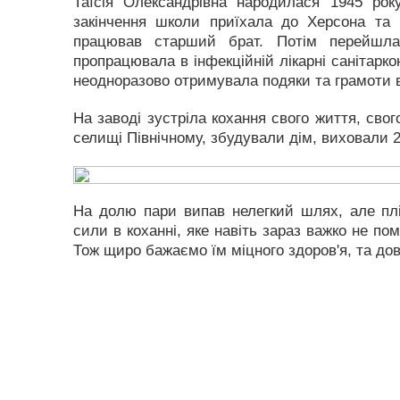
Таїсія Олександрівна народилася 1945 рок
закінчення школи приїхала до Херсона та 
працював старший брат. Потім перейшла
пропрацювала в інфекційній лікарні санітарк
неодноразово отримувала подяки та грамоти в
На заводі зустріла кохання свого життя, сво
селищі Північному, збудували дім, виховали 2 
На долю пари випав нелегкий шлях, але плі
сили в коханні, яке навіть зараз важко не по
Тож щиро бажаємо їм міцного здоров'я, та довг