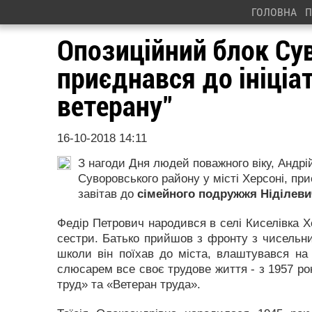
ГОЛОВНА
П
Опозиційний блок Су
приєднався до ініціа
ветерану"
16-10-2018 14:11
З нагоди Дня людей поважного віку, Андрі
Суворовського району у місті Херсоні, при
завітав до
сімейного подружжя Ніділевич
Федір Петрович народився в селі Киселівка Хе
сестри. Батько прийшов з фронту з чисельни
школи він поїхав до міста, влаштувався на 
слюсарем все своє трудове життя - з 1957 ро
труд» та «Ветеран труда».