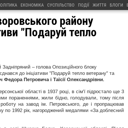
ОЛІТИКА
ЕКОНОМІКА
СУСПІЛЬСТВО
ПОДІЇ
ЖИТТЯ
БЛОГИ
воровського району
тиви "Подаруй тепло
й Задніпряний – голова Опозиційного блоку
єднався до ініціативи "Подаруй тепло ветерану" та
 Федора Петровича і Таїсії Олександрівни.
рсонської області в 1937 році, в сім'ї підростало ще 3
ми пораненнями, жили бідно, голодували, тому після
роботу на завод ім. Петровського, де і пропрацював
ку по 1992 рік, нагороджений медалями «За доблесний