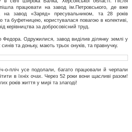
у в селі Широка Балка, Херсонської області. Після
пішла працювати на завод ім.Петровського, де вже
 на завод «Заряд» пресувальником, та 28 років
ою та буфетницею, користувалася повагою в колективі,
ід керівництва за добросовісний труд.
го Федора. Одружилися, завод виділив ділянку землі у
синів та доньку, мають трьох онуків, та правнучку.
ч-о-пліч усе подолали, багато працювали й черпали
мітити в їхніх очах. Через 52 роки вони щасливі разом!
их років життя у мирі та злагоді!